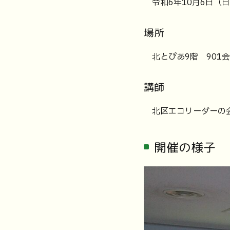
令和6年10月6日（日
場所
北とぴあ9階 901会議
講師
北区エコリーダーの
開催の様子