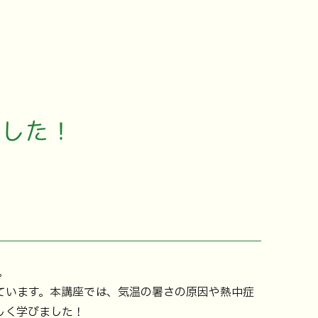
ました！
。
ています。本講座では、気温の暑さの原因や熱中症
しく学びました！