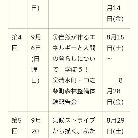
日)
月14
日(金)
第4
9月
①自然が作るエ
8月15
回
6日
ネルギーと人間
日(土)
(日
の暮らしについ
～
曜
て 学ぼう！
日)
②清水町・中之
8
条町森林整備体
月28
験報告会
日(金)
第5
9月
気候ストライプ
8月29
回
20
から描く、私た
日(土)