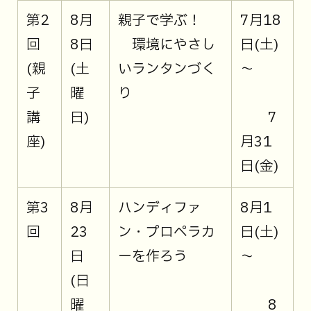
第2
8月
親子で学ぶ！
7月18
回
8日
環境にやさし
日(土)
(親
(土
いランタンづく
～
子
曜
り
講
日)
7
座)
月31
日(金)
第3
8月
ハンディファ
8月1
回
23
ン・プロペラカ
日(土)
日
ーを作ろう
～
(日
曜
8