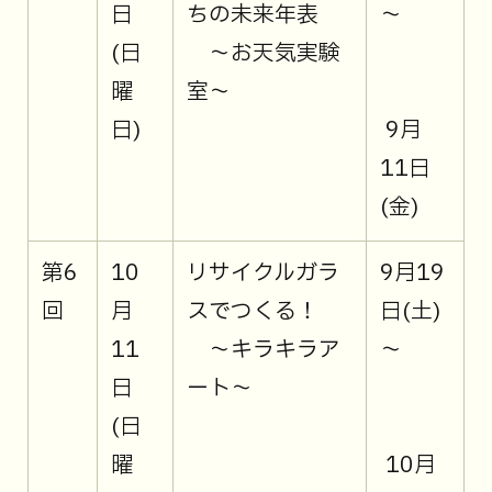
日
ちの未来年表
～
(日
～お天気実験
曜
室～
日)
9月
11日
(金)
第6
10
リサイクルガラ
9月19
回
月
スでつくる！
日(土)
11
～キラキラア
～
日
ート～
(日
曜
10月