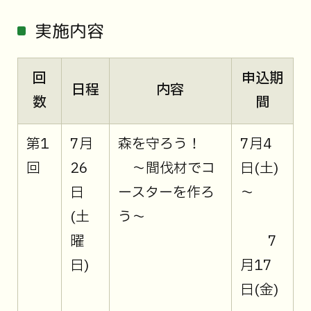
実施内容
回
申込期
日程
内容
数
間
第1
7月
森を守ろう！
7月4
回
26
～間伐材でコ
日(土)
日
ースターを作ろ
～
(土
う～
曜
7
日)
月17
日(金)