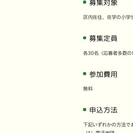
募集対象
区内在住、在学の小学
募集定員
各30名（応募者多数
参加費用
無料
申込方法
下記いずれかの方法で