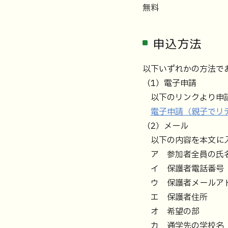
無料
申込方法
以下いずれかの方法で
（1）電子申請
以下のリンクより申請
電子申請（親子でリ
（2）メール
以下の内容を本文に入力のう
ア 参加者全員の氏名
イ 保護者電話番号
ウ 保護者メールア
エ 保護者住所
オ 希望の部
カ 通学先の学校名