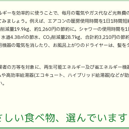
ルギーを効率的に使うことで、毎月の電気やガス代など光熱費
てみましょう。例えば、エアコンの暖房使用時間を1日1時間短
CO₂削減量19.9kg、約1,260円の節約に。シャワーの使用時
、水道4.38㎥の節水、CO₂削減量28.7kg、合計約3,210円の
明機器の電気を消したり、お風呂上がりのドライヤーは、髪を
業者の方等を対象に、再生可能エネルギー及び省エネルギー機
ムや高効率給湯器(エコキュート、ハイブリッド給湯器)などが
い。
さしい食べ物、選んでいます